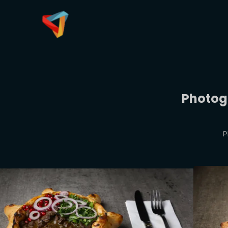
Photog
P