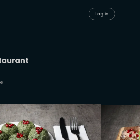
Log in
taurant
ve